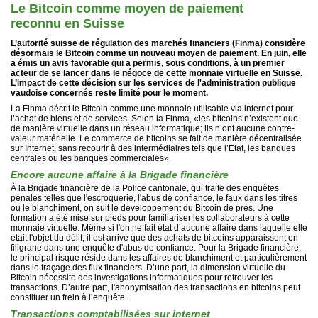
Le Bitcoin comme moyen de paiement
reconnu en Suisse
L’autorité suisse de régulation des marchés financiers (Finma) considère
désormais le Bitcoin comme un nouveau moyen de paiement. En juin, elle
a émis un avis favorable qui a permis, sous conditions, à un premier
acteur de se lancer dans le négoce de cette monnaie virtuelle en Suisse.
L’impact de cette décision sur les services de l'administration publique
vaudoise concernés reste limité pour le moment.
La Finma décrit le Bitcoin comme une monnaie utilisable via internet pour
l’achat de biens et de services. Selon la Finma, «les bitcoins n’existent que
de manière virtuelle dans un réseau informatique; ils n’ont aucune contre-
valeur matérielle. Le commerce de bitcoins se fait de manière décentralisée
sur Internet, sans recourir à des intermédiaires tels que l’Etat, les banques
centrales ou les banques commerciales».
Encore aucune affaire à la Brigade financière
À la Brigade financière de la Police cantonale, qui traite des enquêtes
pénales telles que l'escroquerie, l'abus de confiance, le faux dans les titres
ou le blanchiment, on suit le développement du Bitcoin de près. Une
formation a été mise sur pieds pour familiariser les collaborateurs à cette
monnaie virtuelle. Même si l'on ne fait état d’aucune affaire dans laquelle elle
était l'objet du délit, il est arrivé que des achats de bitcoins apparaissent en
filigrane dans une enquête d'abus de confiance. Pour la Brigade financière,
le principal risque réside dans les affaires de blanchiment et particulièrement
dans le traçage des flux financiers. D’une part, la dimension virtuelle du
Bitcoin nécessite des investigations informatiques pour retrouver les
transactions. D’autre part, l'anonymisation des transactions en bitcoins peut
constituer un frein à l’enquête.
Transactions comptabilisées sur internet