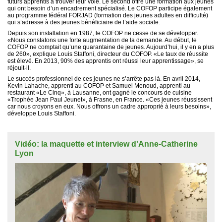
futurs apprentis à trouver leur voie. Le second offre une formation aux jeunes
qui ont besoin d’un encadrement spécialisé. Le COFOP participe également
au programme fédéral FORJAD (formation des jeunes adultes en difficulté)
qui s’adresse à des jeunes bénéficiaire de l’aide sociale.
Depuis son installation en 1987, le COFOP ne cesse de se développer.
«Nous constatons une forte augmentation de la demande. Au début, le
COFOP ne comptait qu’une quarantaine de jeunes. Aujourd’hui, il y en a plus
de 260», explique Louis Staffoni, directeur du COFOP. «Le taux de réussite
est élevé. En 2013, 90% des apprentis ont réussi leur apprentissage», se
réjouit-il.
Le succès professionnel de ces jeunes ne s’arrête pas là. En avril 2014,
Kevin Lahache, apprenti au COFOP et Samuel Menoud, apprenti au
restaurant «Le Cinq», à Lausanne, ont gagné le concours de cuisine
«Trophée Jean Paul Jeunet», à Frasne, en France. «Ces jeunes réussissent
car nous croyons en eux. Nous offrons un cadre approprié à leurs besoins»,
développe Louis Staffoni.
Vidéo: la maquette et interview d'Anne-Catherine
Lyon