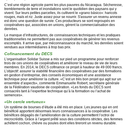
C’est une région agricole parmi les plus pauvres du Nicaragua. Sécheresse,
tremblements de terre et inondations sont le quotidien des paysans qui y
vivent. Sur leurs petites parcelles, ils cultivent le «grano básico»: haricots
rouges, maïs et riz. Juste assez pour se nourrir. S'assurer un revenu annexe
est donc une question de survie. Ces producteurs se sont regroupés en
coopératives qui, associées en unions, gèrent la commercialisation des
denrées.
Le manque d’infrastructures, de connaissances techniques et les pratiques
traditionnelles ne permettent pas aux coopératives de générer les revenus
escomptés. Il arrive que, par méconnaissance du marché, les denrées soient
vendues aux intermédiaires à trop bas prix.
Cofinancement du DECS
L’organisation Solidar Suisse a mis sur pied un programme pour renforcer
trois de ces unions de coopératives et améliorer le niveau de vie de leurs
membres. En 2014, le DECS cofinance ce projet à hauteur de 49 000 francs.
L’objectif: assurer la viabilité financière des coopératives par des formations
en gestion d’entreprise, des conseils économiques et une assistance
technique pour améliorer la culture. «C’est un très bon projet qui agit sur un
ensemble d’aspects», commente Emmanuelle Robert, secrétaire générale
de la Fédération vaudoise de coopération. «Les fonds du DECS sont
consacrés tant à l’expertise technique qu’à la formation ou l’achat de
semences».
«Un cercle vertueux»
Un système de bourses d’étude a été mis en place. Les jeunes qui en ont
bénéficié apportent désormais leurs connaissances à la coopérative. Les
bénéfices dégagés de l’amélioration de la culture permettent l’octroi de
microcrédits. Grâce à l’argent prêté sous des conditions strictes, des femmes
achètent cochon, chèvre ou poules dont elles tireront un revenu durable.