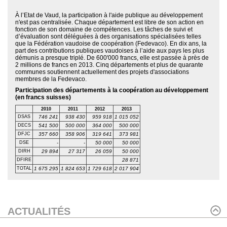
À l’Etat de Vaud, la participation à l'aide publique au développement
n'est pas centralisée. Chaque département est libre de son action en
fonction de son domaine de compétences. Les tâches de suivi et
d’évaluation sont déléguées à des organisations spécialisées telles
que la Fédération vaudoise de coopération (Fedevaco). En dix ans, la
part des contributions publiques vaudoises à l’aide aux pays les plus
démunis a presque triplé. De 600'000 francs, elle est passée à près de
2 millions de francs en 2013. Cinq départements et plus de quarante
communes soutiennent actuellement des projets d'associations
membres de la Fedevaco.
Participation des départements à la coopération au développement
(en francs suisses)
2010
2011
2012
2013
DSAS
746 241
938 430
959 918
1 015 052
DECS
541 500
500 000
364 000
500 000
DFJC
357 660
358 906
319 641
373 981
DSE
-
-
50 000
50 000
DIRH
29 894
27 317
26 059
50 000
DFIRE
28 871
TOTAL
1 675 295
1 824 653
1 729 618
2 017 904
ACTUALITÉS