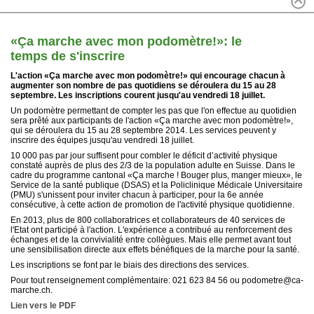
«Ça marche avec mon podomètre!»: le
temps de s'inscrire
L'action «Ça marche avec mon podomètre!» qui encourage chacun à
augmenter son nombre de pas quotidiens se déroulera du 15 au 28
septembre. Les inscriptions courent jusqu'au vendredi 18 juillet.
Un podomètre permettant de compter les pas que l'on effectue au quotidien
sera prêté aux participants de l'action «Ça marche avec mon podomètre!»,
qui se déroulera du 15 au 28 septembre 2014. Les services peuvent y
inscrire des équipes jusqu'au vendredi 18 juillet.
10 000 pas par jour suffisent pour combler le déficit d’activité physique
constaté auprès de plus des 2/3 de la population adulte en Suisse. Dans le
cadre du programme cantonal «Ça marche ! Bouger plus, manger mieux», le
Service de la santé publique (DSAS) et la Policlinique Médicale Universitaire
(PMU) s'unissent pour inviter chacun à participer, pour la 6e année
consécutive, à cette action de promotion de l'activité physique quotidienne.
En 2013, plus de 800 collaboratrices et collaborateurs de 40 services de
l'Etat ont participé à l'action. L'expérience a contribué au renforcement des
échanges et de la convivialité entre collègues. Mais elle permet avant tout
une sensibilisation directe aux effets bénéfiques de la marche pour la santé.
Les inscriptions se font par le biais des directions des services.
Pour tout renseignement complémentaire: 021 623 84 56 ou podometre@ca-
marche.ch.
Lien vers le PDF