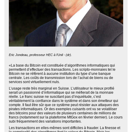
Eric Jondeau, professeur HEC à l’Unil - (dr).
«La base du Bitcoin est constituée d’algorithmes informatiques qui
permettent d’effectuer des transactions. Les scripto-monnaies tel le
Bitcoin ne se réfèrent à aucune institution du type d’une banque
centrale. Les coûts de transmission lors de l’achat de biens ou de
services sont virtuellement nuls.
L’usage reste très marginal en Suisse. L’utilisateur le mieux profilé
serait un passionné d’informatique qui se méfierait de la monnaie
réelle. Le franc suisse ne suscitant pas d’inquiétude, c’est
véritablement la confiance dans le système et dans son émetteur qui
compte. Il faut être sûr que ce système peut résister aux attaques des
pirates informatiques. Or des exemples cuisants ont vu se volatiliser
des bitcoins pour des valeurs de plusieurs centaines de millions de
francs (notamment sur la plateforme MtGox en février dernier). Le cours
subi fréquemment des variations importantes.
Les transactions en elles-mêmes sont difficiles à frauder. La finesse et
la complexité des algorithmes font la valeur du Bitcoin. Mais les