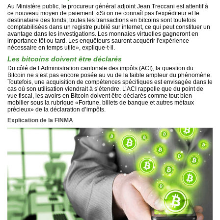
Au Ministère public, le procureur général adjoint Jean Treccani est attentif à
ce nouveau moyen de paiement. «Si on ne connaît pas l'expéditeur et le
destinataire des fonds, toutes les transactions en bitcoins sont toutefois
comptabilisées dans un registre publié sur internet, ce qui peut constituer un
avantage dans les investigations. Les monnaies virtuelles gagneront en
importance tôt ou tard. Les enquêteurs sauront acquérir l'expérience
nécessaire en temps utile», explique-t-il.
Les bitcoins doivent être déclarés
Du côté de l’Administration cantonale des impôts (ACI), la question du
Bitcoin ne s’est pas encore posée au vu de la faible ampleur du phénomène.
Toutefois, une acquisition de compétences spécifiques est envisagée dans le
cas où son utilisation viendrait à s’étendre. L’ACI rappelle que du point de
vue fiscal, les avoirs en Bitcoin doivent être déclarés comme tout bien
mobilier sous la rubrique «Fortune, billets de banque et autres métaux
précieux» de la déclaration d’impôts.
Explication de la FINMA