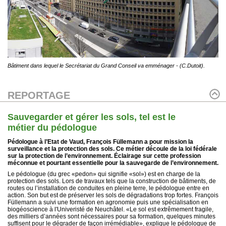
Bâtiment dans lequel le Secrétariat du Grand Conseil va emménager - (C.Dutoit).
REPORTAGE
Sauvegarder et gérer les sols, tel est le
métier du pédologue
Pédologue à l’Etat de Vaud, François Füllemann a pour mission la
surveillance et la protection des sols. Ce métier découle de la loi fédérale
sur la protection de l’environnement. Éclairage sur cette profession
méconnue et pourtant essentielle pour la sauvegarde de l’environnement.
Le pédologue (du grec «pedon» qui signifie «sol») est en charge de la
protection des sols. Lors de travaux tels que la construction de bâtiments, de
routes ou l’installation de conduites en pleine terre, le pédologue entre en
action. Son but est de préserver les sols de dégradations trop fortes. François
Füllemann a suivi une formation en agronomie puis une spécialisation en
biogéoscience à l'Univeristé de Neuchâtel. «Le sol est extrêmement fragile,
des milliers d’années sont nécessaires pour sa formation, quelques minutes
suffisent pour le dégrader de façon irrémédiable», explique le pédologue de