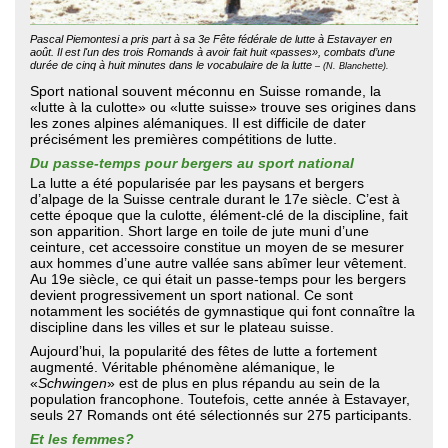
Pascal Piemontesi a pris part à sa 3e Fête fédérale de lutte à Estavayer en
août. Il est l'un des trois Romands à avoir fait huit «passes», combats d’une
durée de cinq à huit minutes dans le vocabulaire de la lutte
– (N. Blanchette).
Sport national souvent méconnu en Suisse romande, la
«lutte à la culotte» ou «lutte suisse» trouve ses origines dans
les zones alpines alémaniques. Il est difficile de dater
précisément les premières compétitions de lutte.
Du passe-temps pour bergers au sport national
La lutte a été popularisée par les paysans et bergers
d’alpage de la Suisse centrale durant le 17e siècle. C’est à
cette époque que la culotte, élément-clé de la discipline, fait
son apparition. Short large en toile de jute muni d’une
ceinture, cet accessoire constitue un moyen de se mesurer
aux hommes d’une autre vallée sans abîmer leur vêtement.
Au 19e siècle, ce qui était un passe-temps pour les bergers
devient progressivement un sport national. Ce sont
notamment les sociétés de gymnastique qui font connaître la
discipline dans les villes et sur le plateau suisse.
Aujourd’hui, la popularité des fêtes de lutte a fortement
augmenté. Véritable phénomène alémanique, le
«
Schwingen
» est de plus en plus répandu au sein de la
population francophone. Toutefois, cette année à Estavayer,
seuls 27 Romands ont été sélectionnés sur 275 participants.
Et les femmes?