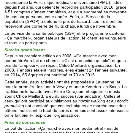
récompense la Policlinique médicale universitaire (PMU), fidèle
depuis huit ans, qui détient le record de participation 2016, grâce
à 51 comptes dûment complétés, et qui a augmenté sa moyenne
de pas par personne cette année. Enfin, le Service de la
population (SPOP) a obtenu le prix du hasard. Les trois entités
recevront une corbeille de fruits chaque lundi de novembre.
Le Service de la santé publique (SSP) et le programme cantonal
«Ҫa marche!», organisateurs de l’action, félicitent les vainqueurs
et tous les participants.
Succès grandissant
Depuis sa première édition en 2008, «Ҫa marche avec mon
podomètre!» a fait du chemin. «C’est une action qui plaît et qui a
pris de l’ampleur», se réjouit Chloé Meillard, organisatrice. En
2008, 7 entités étaient inscrites, elles étaient 24 l’année suivante,
en 2014, 65 équipes ont participé et 70 en 2016.
Cette année, deux activités ont été proposées à Lausanne, et,
pour la première fois une à Vevey et une à Yverdon-les-Bains. La
traditionnelle balade avec Pierre Corajoud, «toujours le must»,
sourit Chloé Meillard, a eu du succès (voir encadré). Celles et
ceux qui ont participé aux initiations au
nordic walking
et au
nordic
propulsing
ont constaté que ces techniques de marche avec des
bâtons mobilisent le haut du corps et «mais sont assez intenses si
on le fait bien!», explique l’organisatrice.
Prise de conscience
Le but de l’action «Ҫa marche avec mon podomètre!» est de