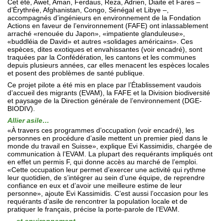
Cet été, Awet, Aman, Ferdaus, Reza, Adrien, Diaite et Fares –
d’Érythrée, Afghanistan, Congo, Sénégal et Libye –,
accompagnés d’ingénieurs en environnement de la Fondation
Actions en faveur de l’environnement (FAFE) ont inlassablement
arraché «renouée du Japon», «impatiente glanduleuse»,
«buddléia de David» et autres «solidages américains». Ces
espèces, dites exotiques et envahissantes (voir encadré), sont
traquées par la Confédération, les cantons et les communes
depuis plusieurs années, car elles menacent les espèces locales
et posent des problèmes de santé publique.
Ce projet pilote a été mis en place par l’Établissement vaudois
d’accueil des migrants (EVAM), la FAFE et la Division biodiversité
et paysage de la Direction générale de l’environnement (DGE-
BIODIV).
Allier asile…
«À travers ces programmes d’occupation (voir encadré), les
personnes en procédure d’asile mettent un premier pied dans le
monde du travail en Suisse», explique Evi Kassimidis, chargée de
communication à l’EVAM. La plupart des requérants impliqués ont
en effet un permis F, qui donne accès au marché de l’emploi.
«Cette occupation leur permet d’exercer une activité qui rythme
leur quotidien, de s’intégrer au sein d’une équipe, de reprendre
confiance en eux et d’avoir une meilleure estime de leur
personne», ajoute Evi Kassimidis. C’est aussi l’occasion pour les
requérants d’asile de rencontrer la population locale et de
pratiquer le français, précise la porte-parole de l’EVAM.