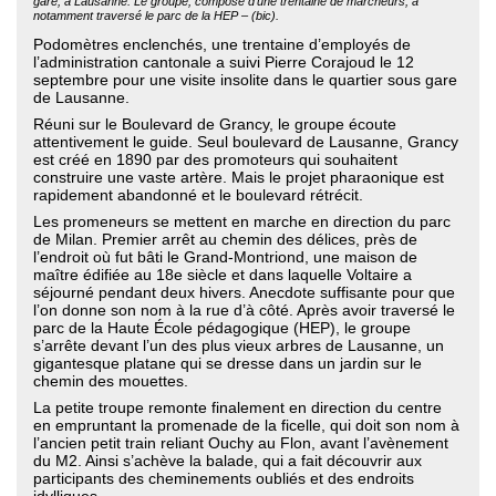
gare, à Lausanne. Le groupe, composé d'une trentaine de marcheurs, a
notamment traversé le parc de la HEP – (bic).
Podomètres enclenchés, une trentaine d’employés de
l’administration cantonale a suivi Pierre Corajoud le 12
septembre pour une visite insolite dans le quartier sous gare
de Lausanne.
Réuni sur le Boulevard de Grancy, le groupe écoute
attentivement le guide. Seul boulevard de Lausanne, Grancy
est créé en 1890 par des promoteurs qui souhaitent
construire une vaste artère. Mais le projet pharaonique est
rapidement abandonné et le boulevard rétrécit.
Les promeneurs se mettent en marche en direction du parc
de Milan. Premier arrêt au chemin des délices, près de
l’endroit où fut bâti le Grand-Montriond, une maison de
maître édifiée au 18e siècle et dans laquelle Voltaire a
séjourné pendant deux hivers. Anecdote suffisante pour que
l’on donne son nom à la rue d’à côté. Après avoir traversé le
parc de la Haute École pédagogique (HEP), le groupe
s’arrête devant l’un des plus vieux arbres de Lausanne, un
gigantesque platane qui se dresse dans un jardin sur le
chemin des mouettes.
La petite troupe remonte finalement en direction du centre
en empruntant la promenade de la ficelle, qui doit son nom à
l’ancien petit train reliant Ouchy au Flon, avant l’avènement
du M2. Ainsi s’achève la balade, qui a fait découvrir aux
participants des cheminements oubliés et des endroits