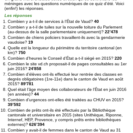
méninges avec les questions numériques de ce quiz d’été. Voici
(enfin!) les réponses.
Les réponses
Combien y a-t-il de services à l’État de Vaud?
40
Combien y a-t-il de tuiles sur la nouvelle toiture du Parlement
(au-dessus de la salle parlementaire uniquement)?
22’478
Combien de chiens policiers travaillent-ils avec la gendarmerie
vaudoise?
19
Quelle est la longueur du périmètre du territoire cantonal (en
km)?
750
Combien d’heures le Conseil d’État a-t-il siégé en 2015?
220
Combien le site vd.ch proposait-il de pages consultables au 1er
juin 2016?
24'858
Combien d’élèves ont-ils effectué leur rentrée des classes en
degrés obligatoires (1re-11e) dans le canton de Vaud en août
2015?
89'781
Quel était l’âge moyen des collaborateurs de l’État en juin 2016
(en années)?
44
Combien d’urgences ont-elles été traitées au CHUV en 2015?
39’592
Combien de prêts ont-ils été effectués par la Bibliothèque
cantonale et universitaire en 2015 (sites Unithèque, Riponne,
Internef, HEP, Provence, y compris prêts entre bibliothèques
externes)?
626’394
Combien y avait-il de femmes dans le canton de Vaud au 31