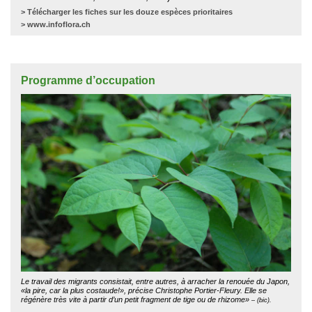
>
Télécharger les fiches sur les douze espèces prioritaires
>
www.infoflora.ch
Programme d’occupation
Le travail des migrants consistait, entre autres, à arracher la renouée du Japon,
«la pire, car la plus costaude!», précise Christophe Portier-Fleury. Elle se
régénère très vite à partir d’un petit fragment de tige ou de rhizome»
– (bic).