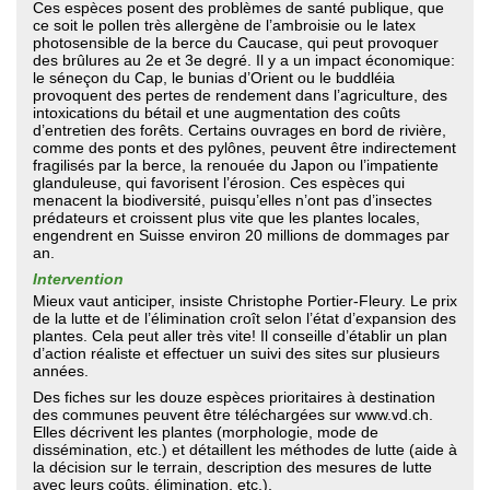
Ces espèces posent des problèmes de santé publique, que
ce soit le pollen très allergène de l’ambroisie ou le latex
photosensible de la berce du Caucase, qui peut provoquer
des brûlures au 2e et 3e degré. Il y a un impact économique:
le séneçon du Cap, le bunias d’Orient ou le buddléia
provoquent des pertes de rendement dans l’agriculture, des
intoxications du bétail et une augmentation des coûts
d’entretien des forêts. Certains ouvrages en bord de rivière,
comme des ponts et des pylônes, peuvent être indirectement
fragilisés par la berce, la renouée du Japon ou l’impatiente
glanduleuse, qui favorisent l’érosion. Ces espèces qui
menacent la biodiversité, puisqu’elles n’ont pas d’insectes
prédateurs et croissent plus vite que les plantes locales,
engendrent en Suisse environ 20 millions de dommages par
an.
Intervention
Mieux vaut anticiper, insiste Christophe Portier-Fleury. Le prix
de la lutte et de l’élimination croît selon l’état d’expansion des
plantes. Cela peut aller très vite! Il conseille d’établir un plan
d’action réaliste et effectuer un suivi des sites sur plusieurs
années.
Des fiches sur les douze espèces prioritaires à destination
des communes peuvent être téléchargées sur www.vd.ch.
Elles décrivent les plantes (morphologie, mode de
dissémination, etc.) et détaillent les méthodes de lutte (aide à
la décision sur le terrain, description des mesures de lutte
avec leurs coûts, élimination, etc.).