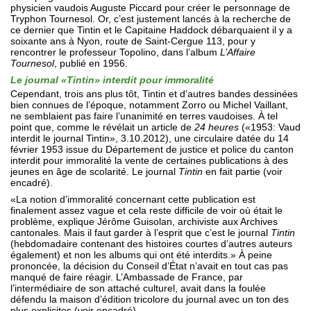
physicien vaudois Auguste Piccard pour créer le personnage de
Tryphon Tournesol. Or, c’est justement lancés à la recherche de
ce dernier que Tintin et le Capitaine Haddock débarquaient il y a
soixante ans à Nyon, route de Saint-Cergue 113, pour y
rencontrer le professeur Topolino, dans l’album
L’Affaire
Tournesol
, publié en 1956.
Le journal «Tintin» interdit pour immoralité
Cependant, trois ans plus tôt, Tintin et d’autres bandes dessinées
bien connues de l’époque, notamment Zorro ou Michel Vaillant,
ne semblaient pas faire l’unanimité en terres vaudoises. À tel
point que, comme le révélait un article de
24 heures
(«1953: Vaud
interdit le journal Tintin», 3.10.2012), une circulaire datée du 14
février 1953 issue du Département de justice et police du canton
interdit pour immoralité la vente de certaines publications à des
jeunes en âge de scolarité. Le journal
Tintin
en fait partie (voir
encadré).
«La notion d’immoralité concernant cette publication est
finalement assez vague et cela reste difficile de voir où était le
problème, explique Jérôme Guisolan, archiviste aux Archives
cantonales. Mais il faut garder à l’esprit que c’est le journal
Tintin
(hebdomadaire contenant des histoires courtes d’autres auteurs
également) et non les albums qui ont été interdits.» À peine
prononcée, la décision du Conseil d’État n’avait en tout cas pas
manqué de faire réagir. L’Ambassade de France, par
l’intermédiaire de son attaché culturel, avait dans la foulée
défendu la maison d’édition tricolore du journal avec un ton des
plus explicites (voir encadré).