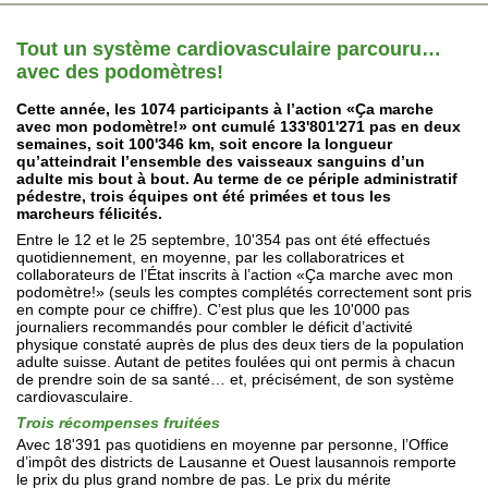
Tout un système cardiovasculaire parcouru…
avec des podomètres!
Cette année, les 1074 participants à l’action «Ҫa marche
avec mon podomètre!» ont cumulé 133'801'271 pas en deux
semaines, soit 100'346 km, soit encore la longueur
qu’atteindrait l’ensemble des vaisseaux sanguins d’un
adulte mis bout à bout. Au terme de ce périple administratif
pédestre, trois équipes ont été primées et tous les
marcheurs félicités.
Entre le 12 et le 25 septembre, 10'354 pas ont été effectués
quotidiennement, en moyenne, par les collaboratrices et
collaborateurs de l’État inscrits à l’action «Ҫa marche avec mon
podomètre!» (seuls les comptes complétés correctement sont pris
en compte pour ce chiffre). C’est plus que les 10'000 pas
journaliers recommandés pour combler le déficit d’activité
physique constaté auprès de plus des deux tiers de la population
adulte suisse. Autant de petites foulées qui ont permis à chacun
de prendre soin de sa santé… et, précisément, de son système
cardiovasculaire.
Trois récompenses fruitées
Avec 18'391 pas quotidiens en moyenne par personne, l’Office
d’impôt des districts de Lausanne et Ouest lausannois remporte
le prix du plus grand nombre de pas. Le prix du mérite