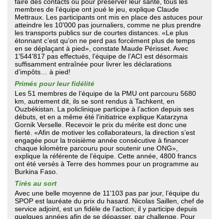
faire des contacts ou pour préserver leur santé, tous les
membres de l’équipe ont joué le jeu, explique Claude
Mettraux. Les participants ont mis en place des astuces pour
atteindre les 10'000 pas journaliers, comme ne plus prendre
les transports publics sur de courtes distances. «Le plus
étonnant c’est qu’on ne perd pas forcément plus de temps
en se déplaçant à pied», constate Maude Périsset. Avec
1'544’817 pas effectués, l’équipe de l’ACI est désormais
suffisamment entraînée pour livrer les déclarations
d’impôts… à pied!
Primés pour leur fidélité
Les 51 membres de l’équipe de la PMU ont parcouru 5680
km, autrement dit, ils se sont rendus à Tachkent, en
Ouzbékistan. La policlinique participe à l’action depuis ses
débuts, et en a même été l'initiatrice explique Katarzyna
Gornik Verselle. Recevoir le prix du mérite est donc une
fierté. «Afin de motiver les collaborateurs, la direction s’est
engagée pour la troisième année consécutive à financer
chaque kilomètre parcouru pour soutenir une ONG»,
explique la référente de l’équipe. Cette année, 4800 francs
ont été versés à Terre des hommes pour un programme au
Burkina Faso.
Tirés au sort
Avec une belle moyenne de 11'103 pas par jour, l’équipe du
SPOP est lauréate du prix du hasard. Nicolas Saillen, chef de
service adjoint, est un fidèle de l’action; il y participe depuis
quelques années afin de se dépasser, par challenge. Pour