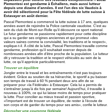
Piemontesi est gendarme à Échallens, mais aussi lutteur
depuis une dizaine d’années. Il est l'un des six Vaudois à
avoir été sélectionné pour la Fête fédérale de lutte suisse à
Estavayer en août dernier.
Pascal Piemontesi a commencé la lutte suisse à 17 ans, quelques
années avant de rejoindre la Police cantonale vaudoise. C'est au
sein du club de Mont-sur-Rolle qu'il découvre ce sport national.
Le futur gendarme se passionne rapidement pour cette discipline
qui a su garder ses origines anciennes et qui promeut «des
valeurs saines comme la convivialité, les traditions et le respect»,
explique-t-il. À côté de la lutte, Pascal Piemontesi travaille comme
gendarme, profession qu'il souhaitait exercer depuis de
nombreuses années afin d'être proche de la population. Le lutteur
dit y retrouver la tradition et le respect véhiculés au sein de la
lutte, ce qu'il apprécie particulièrement.
Trouver un équilibre
Jongler entre le travail et les entraînements n'est pas toujours
évident. Grâce au soutien de sa hiérarchie, le sportif a pu baisser
son temps de travail à 60 % pendant deux ans afin de se
préparer pour «la Fédérale» à Estavayer. Cela lui a permis de
s'entraîner jusqu'à dix fois par semaine! Aujourd’hui, il travaille à
nouveau à 100%, ce qui lui laisse moins de temps pour pratiquer
la lutte. Pour concilier au mieux travail et passion sportive,
«l'important est de trouver un équilibre, de rester à l'écoute de
son corps et de garder du temps pour ses amis», confie le lutteur.
Décrocher une couronne fédérale