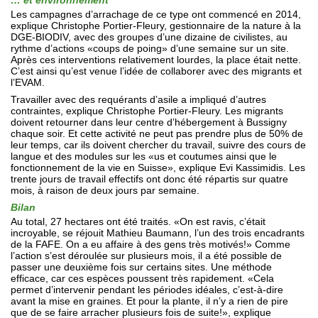
… et environnement
Les campagnes d’arrachage de ce type ont commencé en 2014,
explique Christophe Portier-Fleury, gestionnaire de la nature à la
DGE-BIODIV, avec des groupes d’une dizaine de civilistes, au
rythme d’actions «coups de poing» d’une semaine sur un site.
Après ces interventions relativement lourdes, la place était nette.
C’est ainsi qu’est venue l’idée de collaborer avec des migrants et
l’EVAM.
Travailler avec des requérants d’asile a impliqué d’autres
contraintes, explique Christophe Portier-Fleury. Les migrants
doivent retourner dans leur centre d’hébergement à Bussigny
chaque soir. Et cette activité ne peut pas prendre plus de 50% de
leur temps, car ils doivent chercher du travail, suivre des cours de
langue et des modules sur les «us et coutumes ainsi que le
fonctionnement de la vie en Suisse», explique Evi Kassimidis. Les
trente jours de travail effectifs ont donc été répartis sur quatre
mois, à raison de deux jours par semaine.
Bilan
Au total, 27 hectares ont été traités. «On est ravis, c’était
incroyable, se réjouit Mathieu Baumann, l’un des trois encadrants
de la FAFE. On a eu affaire à des gens très motivés!» Comme
l’action s’est déroulée sur plusieurs mois, il a été possible de
passer une deuxième fois sur certains sites. Une méthode
efficace, car ces espèces poussent très rapidement. «Cela
permet d’intervenir pendant les périodes idéales, c’est-à-dire
avant la mise en graines. Et pour la plante, il n’y a rien de pire
que de se faire arracher plusieurs fois de suite!», explique