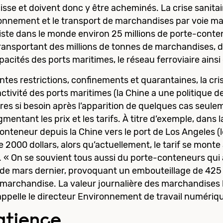
isse et doivent donc y être acheminés. La crise sanit
ionnement et le transport de marchandises par voie mar
xiste dans le monde environ 25 millions de porte-conte
 transportant des millions de tonnes de marchandises,
pacités des ports maritimes, le réseau ferroviaire ainsi 
es restrictions, confinements et quarantaines, la cris
activité des ports maritimes (la Chine a une politique d
ières si besoin après l’apparition de quelques cas seul
mentant les prix et les tarifs. À titre d’exemple, dans 
nteneur depuis la Chine vers le port de Los Angeles (l
2000 dollars, alors qu’actuellement, le tarif se monte 
 « On se souvient tous aussi du porte-conteneurs qui 
 de mars dernier, provoquant un embouteillage de 425
 marchandise. La valeur journalière des marchandises 
 rappelle le directeur Environnement de travail numériq
atience…