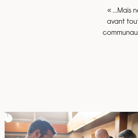
« ...Mais 
avant tou
communaux :